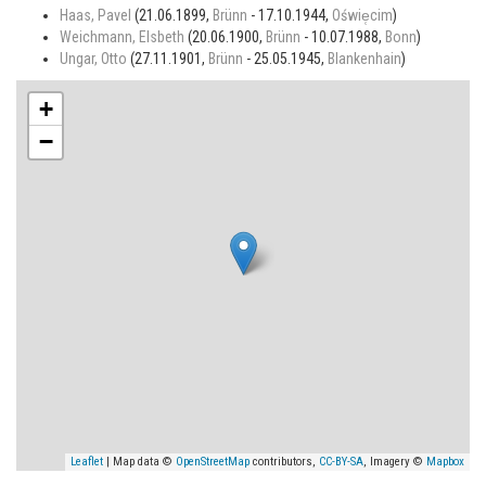
Haas, Pavel
(21.06.1899,
Brünn
- 17.10.1944,
Oświe̜cim
)
Weichmann, Elsbeth
(20.06.1900,
Brünn
- 10.07.1988,
Bonn
)
Ungar, Otto
(27.11.1901,
Brünn
- 25.05.1945,
Blankenhain
)
+
−
Leaflet
| Map data ©
OpenStreetMap
contributors,
CC-BY-SA
, Imagery ©
Mapbox