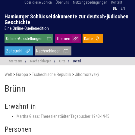
Über diese Edition
Über uns
Nutzungsbedingungen
Kontakt
DE
EN
Hamburger Schlüsseldokumente zur deutsch-jüdischen
Geschichte
Eine Online-Quellenedition
Online-Ausstellungen
Themen
Karte
Zeitstrahl
Nachschlagen
Startseite
/
Nachschlagen
/
Orte
/
Detail
Welt
>
Europa
>
Tschechische Republik
>
Jihomoravský
Brünn
Erwähnt in
Martha Glass: Theresienstädter Tagebücher 1943-1945
Personen