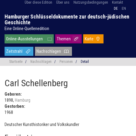
Über diese Edition
Über uns
Nutzungsbedingungen
Kontakt
DE
EN
Hamburger Schlüsseldokumente zur deutsch-jüdischen
Geschichte
Eine Online-Quellenedition
Online-Ausstellungen
Themen
Karte
Zeitstrahl
Nachschlagen
Startseite
/
Nachschlagen
/
Personen
/
Detail
Carl Schellenberg
Geboren:
1898,
Hamburg
Gestorben:
1968
Deutscher Kunsthistoriker und Volkskundler