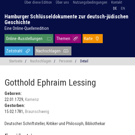
Über diese Edition
Über uns
Nutzungsbedingungen
Kontakt
DE
EN
Hamburger Schlüsseldokumente zur deutsch-jüdischen
Geschichte
Eine Online-Quellenedition
Online-Ausstellungen
Themen
Karte
Zeitstrahl
Nachschlagen
Startseite
/
Nachschlagen
/
Personen
/
Detail
Gotthold Ephraim Lessing
Geboren:
22.01.1729,
Kamenz
Gestorben:
15.02.1781,
Braunschweig
Deutscher Schriftsteller, Kritiker und Philosoph, Bibliothekar