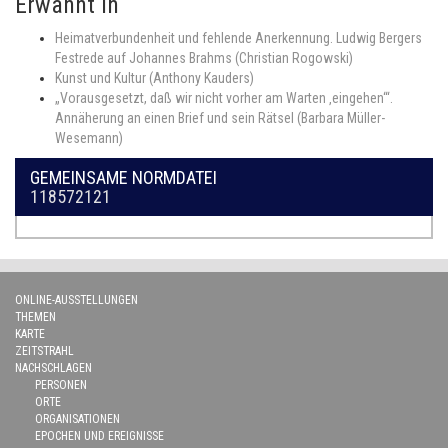
Erwähnt in
Heimatverbundenheit und fehlende Anerkennung. Ludwig Bergers
Festrede auf Johannes Brahms (Christian Rogowski)
Kunst und Kultur (Anthony Kauders)
„Vorausgesetzt, daß wir nicht vorher am Warten ‚eingehen‘“.
Annäherung an einen Brief und sein Rätsel (Barbara Müller-
Wesemann)
GEMEINSAME NORMDATEI
118572121
ONLINE-AUSSTELLUNGEN
THEMEN
KARTE
ZEITSTRAHL
NACHSCHLAGEN
PERSONEN
ORTE
ORGANISATIONEN
EPOCHEN UND EREIGNISSE