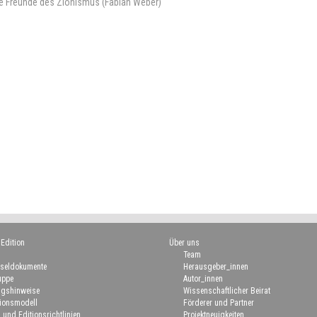
che Freunde des Zionismus (Fabian Weber)
 Edition
Über uns
Team
seldokumente
Herausgeber_innen
uppe
Autor_innen
gshinweise
Wissenschaftlicher Beirat
ionsmodell
Förderer und Partner
 und Editionsrichtlinien
Projektneuigkeiten