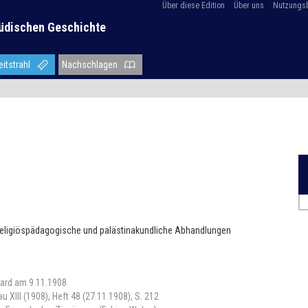
Über diese Edition
Über uns
Nutzungs
üdischen Geschichte
eitstrahl
Nachschlagen
religiöspädagogische und palästinakundliche Abhandlungen
hard am 9.11.1908
XIII (1908), Heft 48 (27.11.1908), S. 212