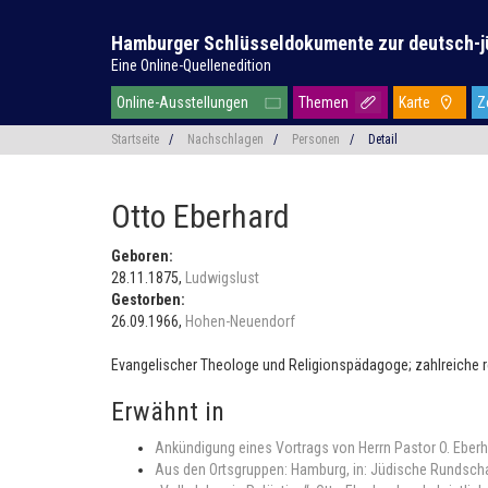
Hamburger Schlüsseldokumente zur deutsch-j
Eine Online-Quellenedition
Online-Ausstellungen
Themen
Karte
Z
Startseite
/
Nachschlagen
/
Personen
/
Detail
Otto Eberhard
Geboren:
28.11.1875,
Ludwigslust
Gestorben:
26.09.1966,
Hohen-Neuendorf
Evangelischer Theologe und Religionspädagoge; zahlreiche 
Erwähnt in
Ankündigung eines Vortrags von Herrn Pastor O. Eber
Aus den Ortsgruppen: Hamburg, in: Jüdische Rundschau 