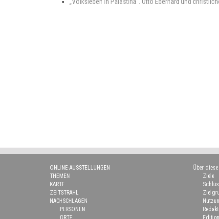
„Volksleben in Palästina“. Otto Eberhard und christli
ONLINE-AUSSTELLUNGEN
Über diese
THEMEN
Ziele
KARTE
Schlüs
ZEITSTRAHL
Zielgr
NACHSCHLAGEN
Nutzun
PERSONEN
Redakt
ORTE
Edition