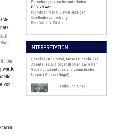
Forschungsdaten herunterladen
DFG-Viewer
Digitalisat im DFG-Viewer anzeigen
Quellenbeschreibung
rach­
Empfohlene Zitation
­ners
ans
l­ber
INTERPRETATION
Cheskel Zwi Klötzel, Moses Pipenbrinks
rift Bar
Abenteuer. Ein Jugendroman zwischen
g
wurde
Großstadtabenteuer und zionistischer
Utopie (Michael Nagel)
stel­le
be von
Familie und Alltag
uxhaven