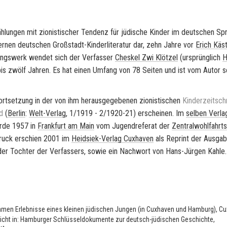
äh­lun­gen mit
zio­nis­ti­scher
Ten­denz für jü­di­sche Kin­der im deut­schen Sp
o­der­nen deut­schen Großstadt-​Kinderliteratur dar, zehn Jahre vor
Erich Käst
ings­werk wen­det sich der Ver­fas­ser
Ches­kel Zwi Klöt­zel
(ur­sprüng­lich
H
bis zwölf Jah­ren. Es hat einen Um­fang von 78 Sei­ten und ist vom Autor se
ort­set­zung in der von ihm her­aus­ge­ge­be­nen
zio­nis­ti­schen
Kin­der­zeit­sch
nd
(
Ber­lin
:
Welt-​Verlag
, 1/1919 - 2/1920-21) er­schei­nen. Im
sel­ben Ver­la
urde 1957 in
Frank­furt am Main
vom Ju­gend­re­fe­rat der
Zen­tral­wohl­fahrts­
­druck er­schien 2001 im
Heidsiek-​Verlag
Cux­ha­ven
als Re­print der Aus­ga­
der Toch­ter der Ver­fas­sers, sowie ein Nach­wort von
Hans-​Jürgen Kahle
.
samen Erlebnisse eines kleinen jüdischen Jungen (in Cuxhaven und Hamburg), C
tlicht in: Hamburger Schlüsseldokumente zur deutsch-jüdischen Geschichte,