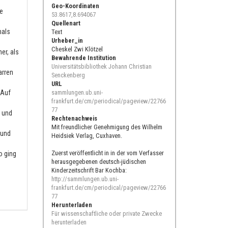
Geo-Koordinaten
e
53.8617,8.694067
Quellenart
mals
Text
Urheber_in
Cheskel Zwi Klötzel
er, als
Bewahrende Institution
Universitätsbibliothek Johann Christian
arren
Senckenberg
URL
 Auf
sammlungen.ub.uni-
frankfurt.de/cm/periodical/pageview/22766
77
, und
Rechtenachweis
Mit freundlicher Genehmigung des Wilhelm
 und
Heidsiek Verlag, Cuxhaven.
Zuerst veröffentlicht in in der vom Verfasser
o ging
herausgegebenen deutsch-jüdischen
Kinderzeitschrift Bar Kochba:
http://sammlungen.ub.uni-
frankfurt.de/cm/periodical/pageview/22766
77
Herunterladen
Für wissenschaftliche oder private Zwecke
herunterladen