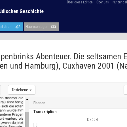
Über diese Edition
Über uns
Nutzungs
üdischen Geschichte
eitstrahl
Nachschlagen
ipenbrinks Abenteuer. Die seltsamen E
ven und Hamburg), Cuxhaven 2001 (N
Textebene
Ebenen
Transkription
|37 : 37|
[
…
]