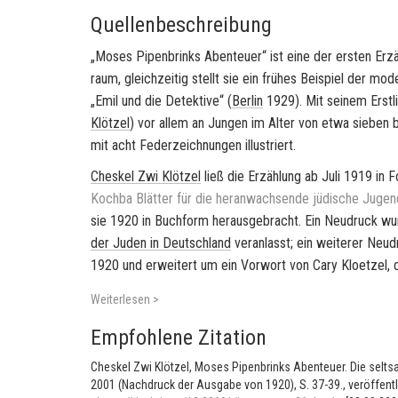
Quellenbeschreibung
„Moses Pi­pen­brinks Aben­teu­er“
ist eine der ers­ten Er­z
raum, gleich­zei­tig stellt sie ein frü­hes Bei­spiel der m
„Emil und die De­tek­ti­ve“
(
Ber­lin
1929). Mit sei­nem Erst­l
Klöt­zel
) vor allem an Jun­gen im Alter von etwa sie­ben 
mit acht Fe­der­zeich­nun­gen il­lus­triert.
Ches­kel Zwi Klöt­zel
ließ die Er­zäh­lung ab Juli 1919 in F
Koch­ba Blät­ter für die her­an­wach­sen­de jü­di­sche Ju­ge
sie 1920 in Buch­form her­aus­ge­bracht. Ein Neu­druck w
der Juden in
Deutsch­land
ver­an­lasst; ein wei­te­rer Neu
1920 und er­wei­tert um ein Vor­wort von Cary Kloet­zel, 
Weiterlesen >
Empfohlene Zitation
Cheskel Zwi Klötzel, Moses Pipenbrinks Abenteuer. Die selt
2001 (Nachdruck der Ausgabe von 1920), S. 37-39., veröffen