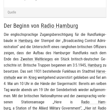
Quelle
Der Beginn von
Radio Hamburg
Die eng­lisch­spra­chi­ge Zu­gangs­be­rech­ti­gung für die Rund­funk­ge­
bäu­de in
Ham­burg
, der Stem­pel der „Broad­cas­ting Con­trol Ad­mi­
nis­tra­ti­on“ und die Un­ter­schrift eines rang­ho­hen bri­ti­schen Of­fi­ziers
zei­gen, dass der Auf­bau des Ham­bur­ger Rund­funks nach dem
Ende des
Zwei­ten Welt­krie­ges
ein Stück britisch-​deutscher Ge­
schich­te ist. Bri­ti­sche Trup­pen be­gan­nen am 3.5.1945,
Ham­burg
zu
be­set­zen. Das seit 1931 be­stehen­de Funk­haus im Stadt­teil
Har­ve­
ste­hu­de
war im
Krieg
weit­ge­hend un­zer­stört ge­blie­ben und fiel am
4. Mai um 10 Uhr in die Hände der Sie­ger­macht. Be­reits am sel­ben
Tag wurde abends um 19 Uhr der Sen­de­be­trieb wie­der auf­ge­nom­
men. Mit der bri­ti­schen Na­tio­nal­hym­ne und der zwei­spra­chig ver­le­
se­nen Sta­ti­ons­an­sa­ge „
Here is
Radio Ham­
burg
, a Sta­ti­on of the Al­li­ied Mi­li­ta­ry Go­vernment
“, „Hier ist
Radio