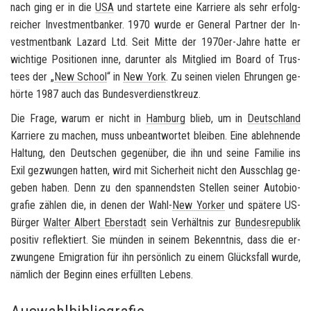
nach ging er in die
USA
und star­te­te eine Kar­rie­re als sehr er­folg­
rei­cher In­vest­ment­ban­ker. 1970 wurde er Ge­ne­ral Part­ner der In­
vest­ment­bank La­zard Ltd. Seit Mitte der 1970er-​Jahre hatte er
wich­ti­ge Po­si­tio­nen inne, dar­un­ter als Mit­glied im
Board of Trus­
tees
der „
New School
“ in
New York
. Zu sei­nen vie­len Eh­run­gen ge­
hör­te 1987 auch das Bun­des­ver­dienst­kreuz.
Die Frage, warum er nicht in
Ham­burg
blieb, um in
Deutsch­land
Kar­rie­re zu ma­chen, muss un­be­ant­wor­tet blei­ben. Eine ab­leh­nen­de
Hal­tung, den Deut­schen ge­gen­über, die ihn und seine Fa­mi­lie ins
Exil ge­zwun­gen hat­ten, wird mit Si­cher­heit nicht den Aus­schlag ge­
ge­ben haben. Denn zu den span­nends­ten Stel­len sei­ner Au­to­bio­
gra­fie zäh­len die, in denen der Wahl-
New Yor­ker
und spä­te­re US-​
Bürger
Wal­ter Al­bert Eber­stadt
sein Ver­hält­nis zur
Bun­des­re­pu­blik
po­si­tiv re­flek­tiert. Sie mün­den in sei­nem Be­kennt­nis, dass die er­
zwun­ge­ne Emi­gra­ti­on für ihn per­sön­lich zu einem Glücks­fall wurde,
näm­lich der Be­ginn eines er­füll­ten Le­bens.