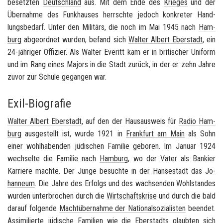
be­setz­ten
Deutsch­land
aus. Mit dem Ende des
Krie­ges
und der
Über­nah­me des Funk­hau­ses herrsch­te je­doch kon­kre­ter Hand­
lungs­be­darf. Unter den Mi­li­tärs, die noch im Mai 1945 nach
Ham­
burg
ab­ge­ord­net wur­den, be­fand sich
Wal­ter Al­bert Eber­stadt
, ein
24-​jähriger Of­fi­zier. Als
Wal­ter Eve­ritt
kam er in bri­ti­scher Uni­form
und im Rang eines Ma­jors in die Stadt zu­rück, in der er zehn Jahre
zuvor zur Schu­le ge­gan­gen war.
Exil-Biografie
Wal­ter Al­bert Eber­stadt
, auf den der Haus­aus­weis für
Radio Ham­
burg
aus­ge­stellt ist, wurde 1921 in
Frank­furt am Main
als Sohn
einer wohl­ha­ben­den jü­di­schen Fa­mi­lie ge­bo­ren. Im Ja­nu­ar 1924
wech­sel­te die Fa­mi­lie nach
Ham­burg
, wo der Vater als Ban­kier
Kar­rie­re mach­te. Der Junge be­such­te in der
Han­se­stadt
das
Jo­
han­ne­um
. Die Jahre des Er­folgs und des wach­sen­den Wohl­stan­des
wur­den un­ter­bro­chen durch die
Wirt­schafts­kri­se
und durch die bald
dar­auf fol­gen­de
Macht­über­nah­me der Na­tio­nal­so­zia­lis­ten
be­en­det.
As­si­mi­lier­te jü­di­sche Fa­mi­li­en wie die Eber­stadts glaub­ten sich