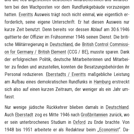
tern bei den Wach­pos­ten vor dem Rund­funk­ge­bäu­de vor­zu­zei­gen
hat­ten.
Eve­ritts
Aus­weis trägt noch nicht ein­mal, wie ei­gent­lich er­
for­der­lich, seine ei­ge­ne Un­ter­schrift. Er hat die­sen Aus­weis nur
kurze Zeit be­nutzt. Denn be­reits vor des­sen Ab­lauf am 30.6.1946
quit­tier­te der Of­fi­zier im Früh­som­mer 1946 sei­nen Dienst. Die bri­ti­
sche Mi­li­tär­re­gie­rung in
Deutsch­land
, die
Bri­tish Con­trol Com­mis­si­
on for Ger­ma­ny / Bri­tish Ele­ment
(CCG / BE), muss­te spa­ren. Dank
der er­folg­rei­chen Po­li­tik, deut­sche Mit­ar­bei­te­rin­nen und Mit­ar­bei­
ter zu fin­den und an­zu­stel­len, konn­ten die Be­sat­zungs­be­hör­den ihr
Per­so­nal re­du­zie­ren.
Eber­stadts / Eve­ritts
maß­geb­li­che Leis­tung
am Auf­bau eines de­mo­kra­ti­schen Rund­funks in
Ham­burg
er­streckt
sich also auf einen kur­zen Zeit­raum, der we­ni­ger als ein Jahr um­
fasst.
Nur we­ni­ge jü­di­sche Rück­keh­rer blie­ben da­mals in
Deutsch­land
.
Auch
Eber­stadt
zog es Mitte 1946 nach
Groß­bri­tan­ni­en
zu­rück, wo
er sein un­ter­bro­che­nes Stu­di­um in
Ox­ford
zu Ende brach­te. Von
1948 bis 1951 ar­bei­te­te er als Re­dak­teur beim „
Eco­no­mist
“. Da­