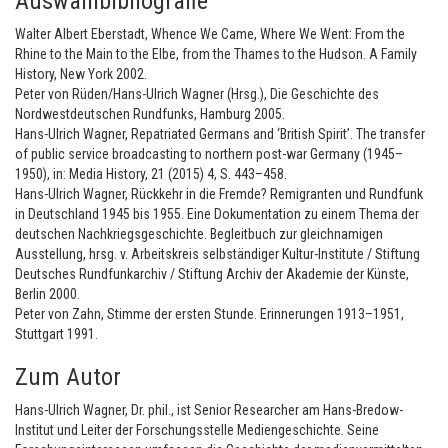
Auswahlbibliografie
Walter Albert Eberstadt, Whence We Came, Where We Went: From the
Rhine to the Main to the Elbe, from the Thames to the Hudson. A Family
History, New York 2002.
Peter von Rüden/Hans-Ulrich Wagner (Hrsg.), Die Geschichte des
Nordwestdeutschen Rundfunks, Hamburg 2005.
Hans-Ulrich Wagner, Repatriated Germans and ‘British Spirit’. The transfer
of public service broadcasting to northern post-war Germany (1945–
1950), in: Media History, 21 (2015) 4, S. 443–458.
Hans-Ulrich Wagner, Rückkehr in die Fremde? Remigranten und Rundfunk
in Deutschland 1945 bis 1955. Eine Dokumentation zu einem Thema der
deutschen Nachkriegsgeschichte. Begleitbuch zur gleichnamigen
Ausstellung, hrsg. v. Arbeitskreis selbständiger Kultur-Institute / Stiftung
Deutsches Rundfunkarchiv / Stiftung Archiv der Akademie der Künste,
Berlin 2000.
Peter von Zahn, Stimme der ersten Stunde. Erinnerungen 1913–1951,
Stuttgart 1991.
Zum Autor
Hans-Ulrich Wagner, Dr. phil., ist Senior Researcher am Hans-Bredow-
Institut und Leiter der Forschungsstelle Mediengeschichte. Seine