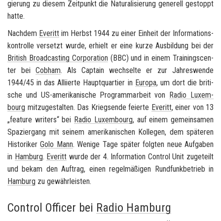
gie­rung zu die­sem Zeit­punkt die Na­tu­ra­li­sie­rung ge­ne­rell ge­stoppt
hatte.
Nach­dem
Eve­ritt
im Herbst 1944 zu einer Ein­heit der In­for­ma­ti­ons­
kon­trol­le ver­setzt wurde, er­hielt er eine kurze Aus­bil­dung bei der
Bri­tish Broad­cas­ting Cor­po­ra­ti­on
(BBC) und in einem Trai­nings­cen­
ter bei
Cob­ham
. Als Cap­tain wech­sel­te er zur Jah­res­wen­de
1944/45 in das Al­li­ier­te Haupt­quar­tier in
Eu­ro­pa
, um dort die bri­ti­
sche und US-​amerikanische Pro­gramm­ar­beit von
Radio Lu­xem­
bourg
mit­zu­ge­stal­ten. Das Kriegs­en­de fei­er­te
Eve­ritt
, einer von 13
„
fea­ture wri­ters
“ bei
Radio Lu­xem­bourg
, auf einem ge­mein­sa­men
Spa­zier­gang mit sei­nem ame­ri­ka­ni­schen Kol­le­gen, dem spä­te­ren
His­to­ri­ker
Golo Mann
. We­ni­ge Tage spä­ter folg­ten neue Auf­ga­ben
in
Ham­burg
.
Eve­ritt
wurde der
4. In­for­ma­ti­on Con­trol Unit
zu­ge­teilt
und bekam den Auf­trag, einen re­gel­mä­ßi­gen Rund­funk­be­trieb in
Ham­burg
zu ge­währ­leis­ten.
Control Officer
bei
Radio Hamburg