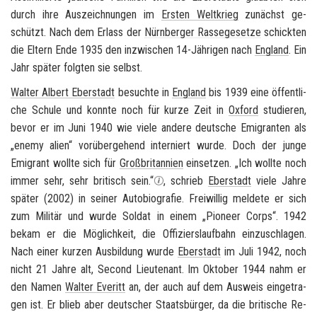
durch ihre Aus­zeich­nun­gen im
Ers­ten Welt­krieg
zu­nächst ge­
schützt. Nach dem Er­lass der
Nürn­ber­ger Ras­se­ge­set­ze
schick­ten
die El­tern Ende 1935 den in­zwi­schen 14-​Jährigen nach
Eng­land
. Ein
Jahr spä­ter folg­ten sie selbst.
Wal­ter Al­bert Eber­stadt
be­such­te in
Eng­land
bis 1939 eine öf­fent­li­
che Schu­le und konn­te noch für kurze Zeit in
Ox­ford
stu­die­ren,
bevor er im Juni 1940 wie viele an­de­re deut­sche Emi­gran­ten als
„
enemy alien
“ vor­über­ge­hend in­ter­niert wurde. Doch der junge
Emi­grant woll­te sich für
Groß­bri­tan­ni­en
ein­set­zen. „Ich woll­te noch
immer sehr, sehr bri­tisch sein.“
, schrieb
Eber­stadt
viele Jahre
spä­ter (2002) in sei­ner Au­to­bio­gra­fie. Frei­wil­lig mel­de­te er sich
zum Mi­li­tär und wurde Sol­dat in einem „
Pioneer Corps
“. 1942
bekam er die Mög­lich­keit, die Of­fi­ziers­lauf­bahn ein­zu­schla­gen.
Nach einer kur­zen Aus­bil­dung wurde
Eber­stadt
im Juli 1942, noch
nicht 21 Jahre alt, Se­cond Lieu­tenant. Im Ok­to­ber 1944 nahm er
den Namen
Wal­ter Eve­ritt
an, der auch auf dem Aus­weis ein­ge­tra­
gen ist. Er blieb aber deut­scher Staats­bür­ger, da die bri­ti­sche Re­