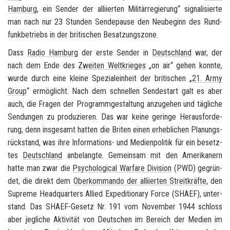
Ham­burg
, ein Sen­der der al­li­ier­ten Mi­li­tär­re­gie­rung“ si­gna­li­sier­te
man nach nur 23 Stun­den Sen­de­pau­se den Neu­be­ginn des Rund­
funk­be­triebs in der
bri­ti­schen Be­sat­zungs­zo­ne
.
Dass
Radio Ham­burg
der erste Sen­der in
Deutsch­land
war, der
nach dem Ende des
Zwei­ten Welt­krie­ges
„
on air
“ gehen konn­te,
wurde durch eine klei­ne Spe­zi­al­ein­heit der bri­ti­schen „
21.
Army
Group
“ er­mög­licht. Nach dem schnel­len Sen­de­start galt es aber
auch, die Fra­gen der Pro­gramm­ge­stal­tung an­zu­ge­hen und täg­li­che
Sen­dun­gen zu pro­du­zie­ren. Das war keine ge­rin­ge Her­aus­for­de­
rung, denn ins­ge­samt hat­ten die Bri­ten einen er­heb­li­chen Pla­nungs­
rück­stand, was ihre Informations-​ und Me­di­en­po­li­tik für ein be­setz­
tes
Deutsch­land
an­be­lang­te. Ge­mein­sam mit den Ame­ri­ka­nern
hatte man zwar die
Psy­cho­lo­gi­cal War­fa­re Di­vi­si­on
(PWD) ge­grün­
det, die di­rekt dem
Ober­kom­man­do der al­li­ier­ten Streit­kräf­te
, den
Su­pre­me Head­quar­ters Al­lied Ex­pe­di­tio­na­ry Force
(SHAEF), un­ter­
stand. Das SHAEF-​Gesetz Nr. 191 vom No­vem­ber 1944 schloss
aber jeg­li­che Ak­ti­vi­tät von Deut­schen im Be­reich der Me­di­en im