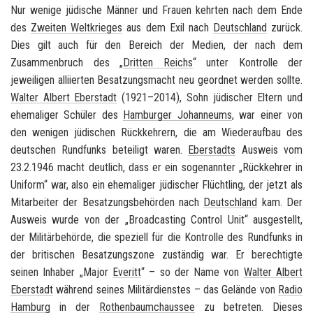
Nur wenige jüdische Männer und Frauen kehrten nach dem Ende
des
Zweiten Weltkrieges
aus dem Exil nach
Deutschland
zurück.
Dies gilt auch für den Bereich der Medien, der nach dem
Zusammenbruch des „
Dritten Reichs
“ unter Kontrolle der
jeweiligen alliierten Besatzungsmacht neu geordnet werden sollte.
Walter Albert Eberstadt
(1921–2014), Sohn jüdischer Eltern und
ehemaliger Schüler des
Hamburger Johanneums
, war einer von
den wenigen jüdischen Rückkehrern, die am Wiederaufbau des
deutschen Rundfunks beteiligt waren.
Eberstadts
Ausweis vom
23.2.1946 macht deutlich, dass er ein sogenannter „Rückkehrer in
Uniform“ war, also ein ehemaliger jüdischer Flüchtling, der jetzt als
Mitarbeiter der Besatzungsbehörden nach
Deutschland
kam. Der
Ausweis wurde von der „Broadcasting Control Unit“ ausgestellt,
der Militärbehörde, die speziell für die Kontrolle des Rundfunks in
der
britischen Besatzungszone
zuständig war. Er berechtigte
seinen Inhaber „Major
Everitt
“ – so der Name von
Walter Albert
Eberstadt
während seines Militärdienstes – das Gelände von
Radio
Hamburg
in der
Rothenbaumchaussee
zu betreten. Dieses