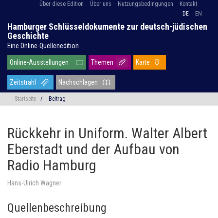
Über diese Edition
Über uns
Nutzungsbedingungen
Kontakt
DE
EN
Hamburger Schlüsseldokumente zur deutsch-jüdischen
Geschichte
Eine Online-Quellenedition
Online-Ausstellungen
Themen
Karte
Zeitstrahl
Nachschlagen
Startseite
/
Beitrag
Rückkehr in Uniform. Walter Albert
Eberstadt und der Aufbau von
Radio Hamburg
Hans-Ulrich Wagner
Quellenbeschreibung