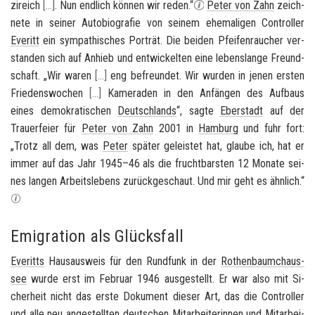
zi­reich
[
…
]
. Nun end­lich kön­nen wir reden.“
Peter von Zahn
zeich­
ne­te in sei­ner Au­to­bio­gra­fie von sei­nem ehe­ma­li­gen Con­trol­ler
Eve­ritt
ein sym­pa­thi­sches Por­trät. Die bei­den Pfei­fen­rau­cher ver­
stan­den sich auf An­hieb und ent­wi­ckel­ten eine le­bens­lan­ge Freund­
schaft. „Wir waren
[
…
]
eng be­freun­det. Wir wur­den in jenen ers­ten
Frie­dens­wo­chen
[
…
]
Ka­me­ra­den in den An­fän­gen des Auf­baus
eines de­mo­kra­ti­schen
Deutsch­lands
“, sagte
Eber­stadt
auf der
Trau­er­fei­er für
Peter von Zahn
2001 in
Ham­burg
und fuhr fort:
„Trotz all dem, was
Peter
spä­ter ge­leis­tet hat, glau­be ich, hat er
immer auf das Jahr 1945–46 als die frucht­bars­ten 12 Mo­na­te sei­
nes lan­gen Ar­beits­le­bens zu­rück­ge­schaut. Und mir geht es ähn­lich.“
Emigration als Glücksfall
Eve­ritts
Haus­aus­weis für den Rund­funk in der
Ro­then­baum­chaus­
see
wurde erst im Fe­bru­ar 1946 aus­ge­stellt. Er war also mit Si­
cher­heit nicht das erste Do­ku­ment die­ser Art, das die Con­trol­ler
und alle neu an­ge­stell­ten deut­schen Mit­ar­bei­te­rin­nen und Mit­ar­bei­