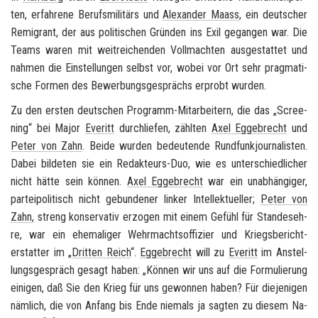
ten, er­fah­re­ne Be­rufs­mi­li­tärs und
Alex­an­der Maass
, ein deut­scher
Re­mi­grant, der aus po­li­ti­schen Grün­den ins Exil ge­gan­gen war. Die
Teams waren mit weit­rei­chen­den Voll­mach­ten aus­ge­stat­tet und
nah­men die Ein­stel­lun­gen selbst vor, wobei vor Ort sehr prag­ma­ti­
sche For­men des Be­wer­bungs­ge­sprächs er­probt wur­den.
Zu den ers­ten deut­schen Programm-​Mitarbeitern, die das „
Scree­
ning
“ bei Major
Eve­ritt
durch­lie­fen, zähl­ten
Axel Eg­ge­brecht
und
Peter von Zahn
. Beide wur­den be­deu­ten­de Rund­funk­jour­na­lis­ten.
Dabei bil­de­ten sie ein Redakteurs-​Duo, wie es un­ter­schied­li­cher
nicht hätte sein kön­nen.
Axel Eg­ge­brecht
war ein un­ab­hän­gi­ger,
par­tei­po­li­tisch nicht ge­bun­de­ner lin­ker In­tel­lek­tu­el­ler;
Peter von
Zahn
, streng kon­ser­va­tiv er­zo­gen mit einem Ge­fühl für Stan­des­eh­
re, war ein ehe­ma­li­ger Wehr­machts­of­fi­zier und Kriegs­be­richt­
erstat­ter im „
Drit­ten Reich
“.
Eg­ge­brecht
will zu
Eve­ritt
im An­stel­
lungs­ge­spräch ge­sagt haben: „Kön­nen wir uns auf die For­mu­lie­rung
ei­ni­gen, daß Sie den Krieg für uns ge­won­nen haben? Für die­je­ni­gen
näm­lich, die von An­fang bis Ende nie­mals ja sag­ten zu die­sem Na­