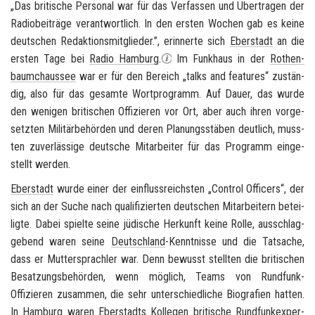
„Das bri­ti­sche Per­so­nal war für das Ver­fas­sen und Über­tra­gen der
Ra­dio­bei­trä­ge ver­ant­wort­lich. In den ers­ten Wo­chen gab es keine
deut­schen Re­dak­ti­ons­mit­glie­der.”, er­in­ner­te sich
Eber­stadt
an die
ers­ten Tage bei
Radio Ham­burg
.
Im Funk­haus in der
Ro­then­
baum­chaus­see
war er für den Be­reich „
talks and fea­tures
“ zu­stän­
dig, also für das ge­sam­te Wort­pro­gramm. Auf Dauer, das wurde
den we­ni­gen bri­ti­schen Of­fi­zie­ren vor Ort, aber auch ihren vor­ge­
setz­ten Mi­li­tär­be­hör­den und deren Pla­nungs­stä­ben deut­lich, muss­
ten zu­ver­läs­si­ge deut­sche Mit­ar­bei­ter für das Pro­gramm ein­ge­
stellt wer­den.
Eber­stadt
wurde einer der ein­fluss­reichs­ten „
Con­trol Of­fi­cers
“, der
sich an der Suche nach qua­li­fi­zier­ten deut­schen Mit­ar­bei­tern be­tei­
lig­te. Dabei spiel­te seine jü­di­sche Her­kunft keine Rolle, aus­schlag­
ge­bend waren seine
Deutsch­land
-​Kenntnisse und die Tat­sa­che,
dass er Mut­ter­sprach­ler war. Denn be­wusst stell­ten die bri­ti­schen
Be­sat­zungs­be­hör­den, wenn mög­lich, Teams von Rundfunk-​
Offizieren zu­sam­men, die sehr un­ter­schied­li­che Bio­gra­fien hat­ten.
In
Ham­burg
waren
Eber­stadts
Kol­le­gen bri­ti­sche Rund­funk­ex­per­