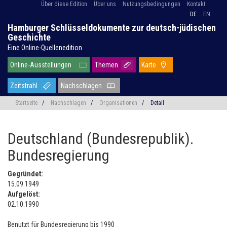
Über diese Edition
Über uns
Nutzungsbedingungen
Kontakt
DE
EN
Hamburger Schlüsseldokumente zur deutsch-jüdischen
Geschichte
Eine Online-Quellenedition
Online-Ausstellungen
Themen
Karte
Zeitstrahl
Nachschlagen
Startseite
/
Nachschlagen
/
Organisationen
/
Detail
Deutschland (Bundesrepublik).
Bundesregierung
Gegründet:
15.09.1949
Aufgelöst:
02.10.1990
Benutzt für Bundesregierung bis 1990