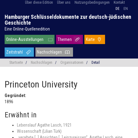
Über diese Edition
Über uns
Nutzungsbedingungen
Kontakt
DE
EN
Hamburger Schlüsseldokumente zur deutsch-jüdischen
Geschichte
Eine Online-Quellenedition
Online-Ausstellungen
Themen
Karte
Zeitstrahl
Nachschlagen
Startseite
/
Nachschlagen
/
Organisationen
/
Detail
Princeton University
Gegründet:
1896
Erwähnt in
Lebenslauf Agathe Lasch, 1921
Wissenschaft (Lilian Türk)
„veraltete […] Ansichten […] einzureissen“. Agathe Lasch, eine