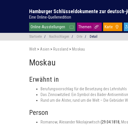
Hamburger Schlüsseldokumente zur deutsch-j
Eine Online-Quellenedition
Online-Ausstellungen
Themen
Karte
Z
Startseite
/
Nachschlagen
/
Orte
/
Detail
Welt
>
Asien
>
Russland
>
Moskau
Moskau
Erwähnt in
Berufungsvorschlag für die Besetzung des Lehrstuhls
Das Zinnowitzlied: Ein Symbol des Bäder-Antisemitism
Rund um die Alster, rund um die Welt – Die Gebrüder W
Person
Romanow, Alexander Nikolajewitsch
(29.04.1818,
Mos