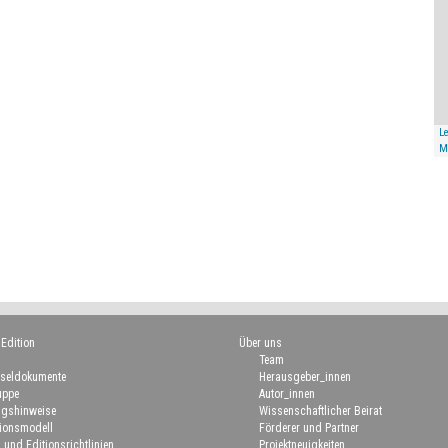
Le
M
 Edition
Über uns
Team
seldokumente
Herausgeber_innen
uppe
Autor_innen
gshinweise
Wissenschaftlicher Beirat
ionsmodell
Förderer und Partner
 und Editionsrichtlinien
Projektneuigkeiten