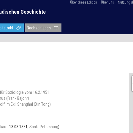
Über diese Edition
Über uns
Nutzungs
üdischen Geschichte
eitstrahl
Nachschlagen
 für Soziologie vom 16.2.1951
us (Frank Bajohr)
olf im Exil Shanghai (Xin Tong)
kau
- 13.03.1881,
Sankt Petersburg
)