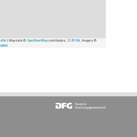
aflet
| Map data ©
OpenStreetMap
contributors,
CC-BY-SA
, Imagery ©
apbox