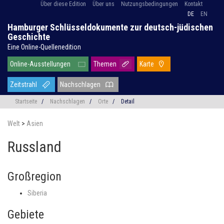
Über diese Edition
Über uns
Nutzungsbedingungen
Kontakt
DE
EN
Hamburger Schlüsseldokumente zur deutsch-jüdischen
Geschichte
Eine Online-Quellenedition
Online-Ausstellungen
Themen
Karte
Zeitstrahl
Nachschlagen
Startseite
/
Nachschlagen
/
Orte
/
Detail
Welt
>
Asien
Russland
Großregion
Siberia
Gebiete