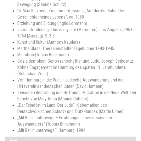
Bewegung (Sabrina Schütz)
Dr. Max Salzberg, Zusammenfassung „Auf dunkler Bahn. Die
Geschichte meines Lebens“, ca. 1950
Erziehung und Bildung (Ingrid Lohmann)
Jacob Sonderling, This is my Life (Memoiren), Los Angeles, 1961-
1964 [Auszug], S. 3-5
Kunst und Kultur (Anthony Kauders)
Martha Glass: Theresienstädter Tagebücher 1943-1945
Migration (Tobias Brinkmann)
Sozialdemokrat, Genossenschaftler und Jude. Joseph Berkowitz
Kohns Engagement im Hamburg des späten 19. Jahrhunderts
(Sebastian Voigt)
Von Hamburg in die Welt – Jüdische Auswanderung und der
Hilfsverein der deutschen Juden (David Hamann)
Zwischen Bedrohung und Hoffnung. Migration in die Neue Welt. Der
Bericht von Mary Antin (Monica Rüthers)
„Der Feind ist im Land: Der Jude“. Klebemarken des
Deutschvölkischen Schutz- und Trutz-Bundes (Martin Ulmer)
„Mit Ballin unterwegs – Erfahrungen eines russischen
Auswanderers“ (Tobias Brinkmann)
„Mit Ballin unterwegs.“, Hamburg, 1904