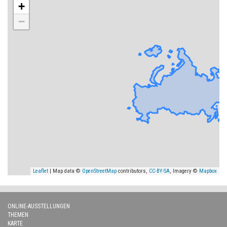
+
−
Leaflet
| Map data ©
OpenStreetMap
contributors,
CC-BY-SA
, Imagery ©
Mapbox
ONLINE-AUSSTELLUNGEN
THEMEN
KARTE