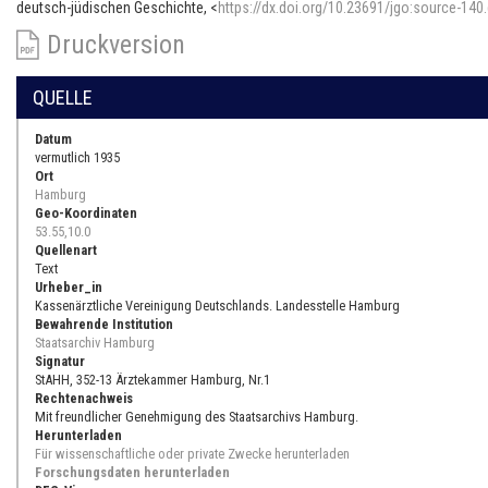
deutsch-jüdischen Geschichte, <
https://dx.doi.org/10.23691/jgo:source-140
Druckversion
QUELLE
Datum
vermutlich 1935
Ort
Hamburg
Geo-Koordinaten
53.55,10.0
Quellenart
Text
Urheber_in
Kassenärztliche Vereinigung Deutschlands. Landesstelle Hamburg
Bewahrende Institution
Staatsarchiv Hamburg
Signatur
StAHH, 352-13 Ärztekammer Hamburg, Nr.1
Rechtenachweis
Mit freundlicher Genehmigung des Staatsarchivs Hamburg.
Herunterladen
Für wissenschaftliche oder private Zwecke herunterladen
Forschungsdaten herunterladen