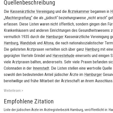
Quellenbeschreibung
Die
Kassenärztliche Vereinigung
und die
Ärztekammer
begannen in
H
„Machtergreifung“
die als „jüdisch“ beziehungsweise „nicht arisch“ ge
erfassen. Diese Listen waren nicht öffentlich, sondern gingen den Fü
Krankenhäusern und anderen Einrichtungen des Gesundheitswesens zu
vermutlich 1935 durch die
Hamburger
Kassenärztliche Vereinigung ge
Hamburg
,
Wandsbek
und
Altona
, die nach nationalsozialistischer Termi
Die gelisteten Arztpraxen verteilten sich über ganz
Hamburg
mit ein
geprägten Vierteln Grindel und
Harvestehude
einerseits und einigen S
viele Arztpraxen ballten, andererseits. Sehr viele Praxen befanden si
Colonnaden in der
Innenstadt
. Die Listen stellen eine wertvolle Quell
sowohl den bedeutenden Anteil jüdischer Ärzte im
Hamburger
Gesund
bereitwillige und frühe Mitarbeit der Ärzteschaft an ihrem Ausschluss
Weiterlesen >
Empfohlene Zitation
Liste der jüdischen Ärzte im Arztregisterbezirk Hamburg, veröffentlicht in: