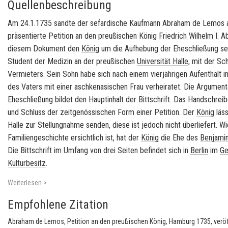
Quellenbeschreibung
Am 24.1.1735 sandte der
sefardische
Kaufmann Abraham de Lemos 
präsentierte Petition an den preußischen König
Friedrich Wilhelm I.
Ab
diesem Dokument den
König
um die Aufhebung der Eheschließung s
Student der Medizin an der preußischen
Universität Halle
, mit der Sc
Vermieters. Sein Sohn habe sich nach einem vierjährigen Aufenthalt i
des Vaters mit einer
aschkenasischen
Frau verheiratet. Die Argument
Eheschließung bildet den Hauptinhalt der Bittschrift. Das Handschreib
und Schluss der zeitgenössischen Form einer Petition. Der
König
läss
Halle
zur Stellungnahme senden, diese ist jedoch nicht überliefert. W
Familiengeschichte ersichtlich ist, hat der
König
die Ehe des
Benjami
Die Bittschrift im Umfang von drei Seiten befindet sich in
Berlin
im
Ge
Kulturbesitz
.
Weiterlesen >
Empfohlene Zitation
Abraham de Lemos, Petition an den preußischen König, Hamburg 1735, veröff