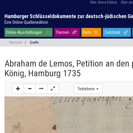
Über diese Edition
Über un
Hamburger Schlüsseldokumente zur deutsch-jüdischen G
Eine Online-Quellenedition
Online-Ausstellungen
Themen
Karte
Zeitstrahl
Startseite
/
Quelle
Abraham de Lemos, Petition an den
König, Hamburg 1735
Textebene