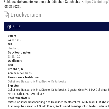
Schlüsseldokumente zur deutsch-jüdischen Geschichte, <
https://dx.doi.org
[08.08.2026].
Druckversion
QUELLE
Datum
24.01.1735
Ort
Hamburg
Geo-Koordinaten
53.55,10.0
Quellenart
Text
Urheber_in
Abraham de Lemos
Bewahrende Institution
Geheimes Staatsarchiv Preußischer Kulturbesitz
Signatur
Geheimes Staatsarchiv Preußischer Kulturbesitz, Signatur Gsta PK, I. HA Geheime
Nr. 159 K1b 1726-1793, Bl. 3-5
Rechtenachweis
Mit freundlicher Genehmigung des Geheimen Staatsarchivs Preußischer Kulturbesit
Transkript basierend auf Guido Kisch, Rechts- und Sozialgeschichte der Juden in 