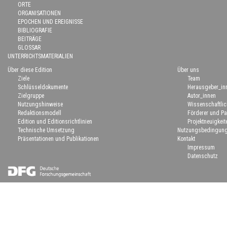
ORTE
ORGANISATIONEN
EPOCHEN UND EREIGNISSE
BIBLIOGRAFIE
BEITRÄGE
GLOSSAR
UNTERRICHTSMATERIALIEN
Über diese Edition
Über uns
Ziele
Team
Schlüsseldokumente
Herausgeber_in
Zielgruppe
Autor_innen
Nutzungshinweise
Wissenschaftlic
Redaktionsmodell
Förderer und Pa
Edition und Editionsrichtlinien
Projektneuigkeit
Technische Umsetzung
Nutzungsbedingun
Präsentationen und Publikationen
Kontakt
Impressum
Datenschutz