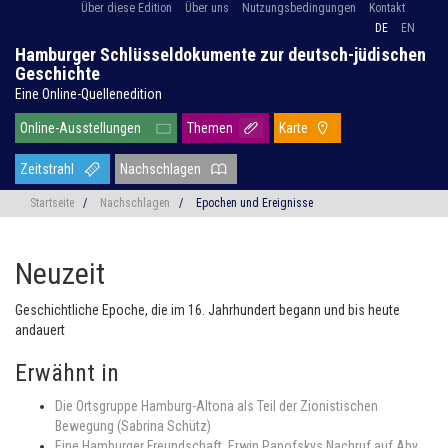
Über diese Edition
Über uns
Nutzungsbedingungen
Kontakt
DE
EN
Hamburger Schlüsseldokumente zur deutsch-jüdischen
Geschichte
Eine Online-Quellenedition
Online-Ausstellungen
Themen
Karte
Zeitstrahl
Nachschlagen
Startseite
/
Nachschlagen
/
Epochen und Ereignisse
Neuzeit
Geschichtliche Epoche, die im 16. Jahrhundert begann und bis heute
andauert
Erwähnt in
Die Ortsgruppe Hamburg-Altona als Teil der Zionistischen
Bewegung (Sabrina Schütz)
Eine Hamburger Freundschaft. Erwin Panofskys Nachruf auf Aby